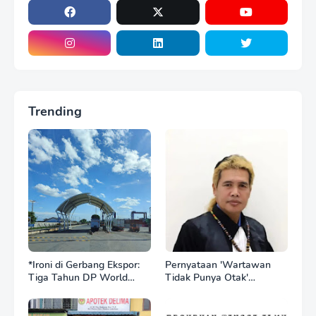
Trending
*Ironi di Gerbang Ekspor:
Pernyataan 'Wartawan
Tiga Tahun DP World
Tidak Punya Otak'
Kelola BNCT, Upah
Berujung Laporan Polisi,
Pekerja Sektor
Ketum SPASI Jelani
Internasional Justru Anjlok
Christo Kecam Sikap