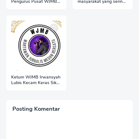
Pengurus Pusat WJMB
masyarakat yang sering
Se-Indonesia Sampaikan
merasa dirugikan karena
Ucapan Selamat HUT
kuota internet hangus
ke-51 Majelis Ulama
Indonesia
Ketum WJMB Irwansyah
Lubis Kecam Keras Sikap
Hotman Paris
Posting Komentar