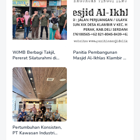
di Bawah Sektor
Hotman Paris
Domestik*
WJMB Berbagi Takjil,
Panitia Pembangunan
Pererat Silaturahmi di
Masjid Al-Ikhlas Klambir V
Bulan Ramadan
Ajak Masyarakat &
Donatur Bersama
Wujudkan Tempat Ibadah
yang Agung
Pertumbuhan Konsisten,
PT Kawasan Industri
Medan (KIM) Catat Kinerja