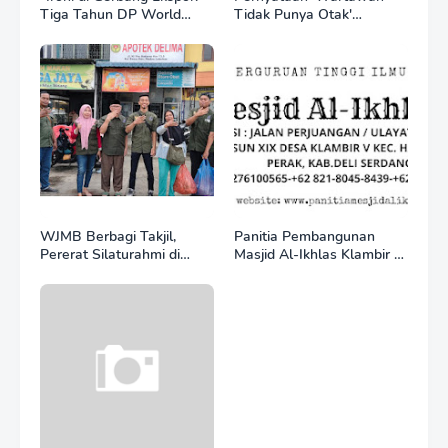
Tiga Tahun DP World
Tidak Punya Otak'
Kelola BNCT, Upah
Berujung Laporan Polisi,
Pekerja Sektor
Ketum SPASI Jelani
Internasional Justru Anjlok
Christo Kecam Sikap
di Bawah Sektor
Hotman Paris
Domestik*
WJMB Berbagi Takjil,
Panitia Pembangunan
Pererat Silaturahmi di
Masjid Al-Ikhlas Klambir V
Bulan Ramadan
Ajak Masyarakat &
Donatur Bersama
Wujudkan Tempat Ibadah
yang Agung