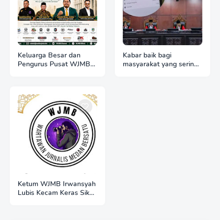
Keluarga Besar dan
Kabar baik bagi
Pengurus Pusat WJMB
masyarakat yang sering
Se-Indonesia Sampaikan
merasa dirugikan karena
Ucapan Selamat HUT
kuota internet hangus
ke-51 Majelis Ulama
Indonesia
Ketum WJMB Irwansyah
Lubis Kecam Keras Sikap
Hotman Paris