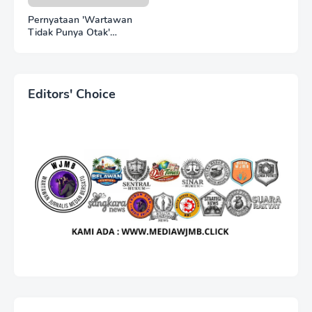
Pernyataan 'Wartawan
Tidak Punya Otak'
Berujung Laporan Polisi,
Ketum WJMB Irwansyah
Lubis Kecam Keras Sikap
Hotman Paris
Editors' Choice