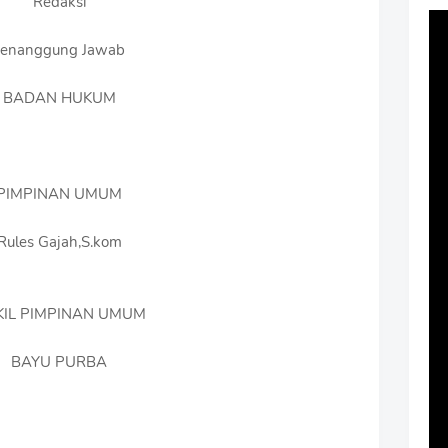
Redaksi
enanggung Jawab
BADAN HUKUM
PIMPINAN UMUM
Rules Gajah,S.kom
IL PIMPINAN UMUM
BAYU PURBA