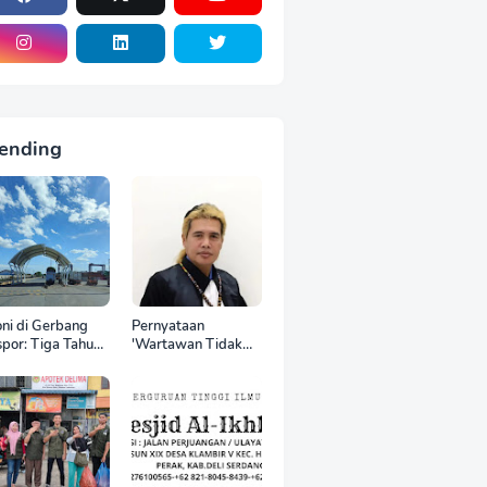
ending
oni di Gerbang
Pernyataan
por: Tiga Tahun
'Wartawan Tidak
 World Kelola
Punya Otak'
CT, Upah Pekerja
Berujung Laporan
tor Internasional
Polisi, Ketum SPASI
tru Anjlok di
Jelani Christo Kecam
wah Sektor
Sikap Hotman Paris
mestik*