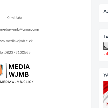
A
Kami Ada
: mediawjmb@gmail.com
T
w.mediawjmb.click
p :082276100565
Y