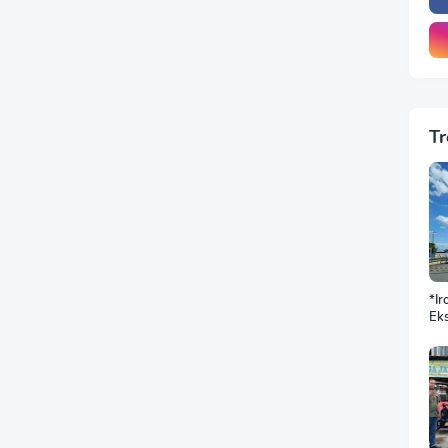
Tr
*Ir
Eks
DP
BN
Sek
Jus
Ba
Do