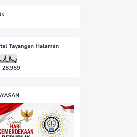
ds
otal Tayangan Halaman
28,959
AYASAN