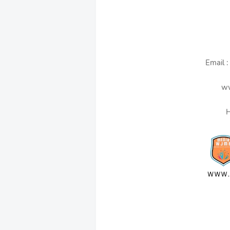
Email 
ww
H