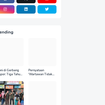
ending
oni di Gerbang
Pernyataan
por: Tiga Tahun
'Wartawan Tidak
 World Kelola
Punya Otak'
CT, Upah Pekerja
Berujung Laporan
tor Internasional
Polisi, Ketum SPASI
tru Anjlok di
Jelani Christo Kecam
wah Sektor
Sikap Hotman Paris
mestik*