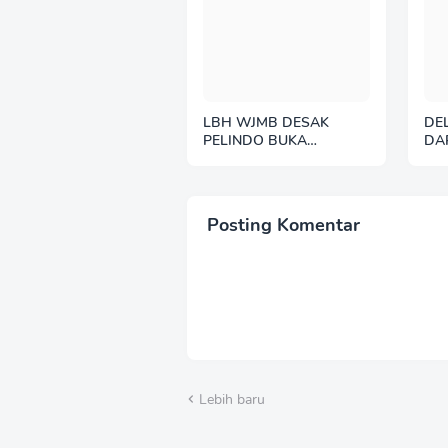
LBH WJMB DESAK
DE
PELINDO BUKA
DA
ANGGARAN CSR,
KEP
TUNTUT PELINDO dan
GA
WALIKOTA TEGAS
IN
PERBAIKI JALAN
KE
Posting Komentar
BELAWAN
RA
Lebih baru