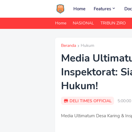
Home
Features
Doc
Home
NASIONAL
TRIBUN ZIRO
Beranda
Hukum
Media Ultimat
Inspektorat: S
Hukum!
DELI TIMES OFFICIAL
5:00:0
Media Ultimatum Desa Karing & Ins