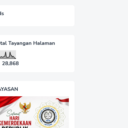
ds
otal Tayangan Halaman
28,868
AYASAN