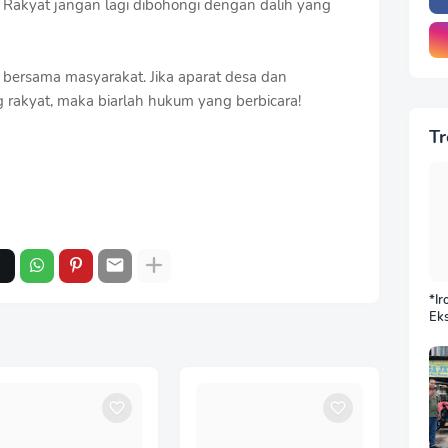
. Rakyat jangan lagi dibohongi dengan dalih yang
n bersama masyarakat. Jika aparat desa dan
 rakyat, maka biarlah hukum yang berbicara!
Tr
*Ir
Eks
DP
BN
Sek
Jus
Ba
Do