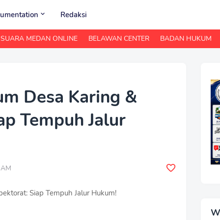
umentation
Redaksi
SUARA MEDAN ONLINE
BELAWAN CENTER
BADAN HUKUM
um Desa Karing &
iap Tempuh Jalur
0 AM
pektorat: Siap Tempuh Jalur Hukum!
W