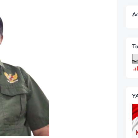
A
T
Y