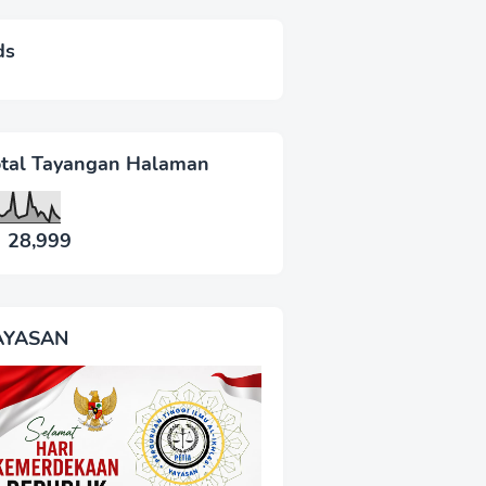
ds
otal Tayangan Halaman
28,999
AYASAN