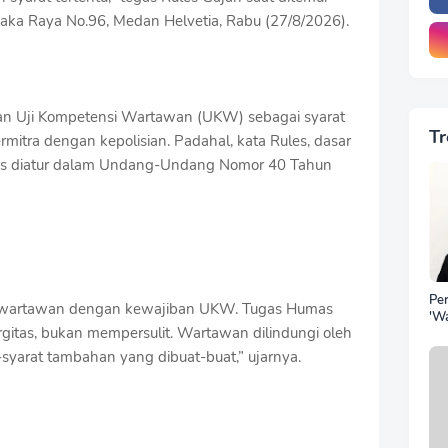
aka Raya No.96, Medan Helvetia, Rabu (27/8/2026).
kan Uji Kompetensi Wartawan (UKW) sebagai syarat
Tr
ermitra dengan kepolisian. Padahal, kata Rules, dasar
las diatur dalam Undang-Undang Nomor 40 Tahun
Pe
 wartawan dengan kewajiban UKW. Tugas Humas
'W
gitas, bukan mempersulit. Wartawan dilindungi oleh
Pu
Be
syarat tambahan yang dibuat-buat,” ujarnya.
Pol
Jel
Si