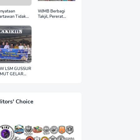
rnyataan
WJMB Berbagi
artawan Tidak
Takjil, Pererat
nya Otak'
Silaturahmi di Bulan
rujung Laporan
Ramadan
lisi, Ketum WJMB
ansyah Lubis
cam Keras Sikap
tman Paris
W LSM GUSSUR
MUT GELAR
DEKAH JUMAT,
UJUD
PEDULIAN
PADA SESAMA
itors' Choice