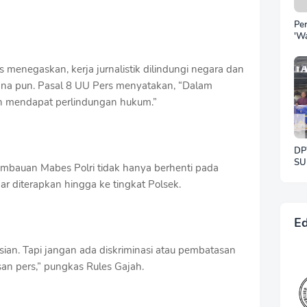
Pe
'W
Pu
Be
menegaskan, kerja jurnalistik dilindungi negara dan
Po
Irw
ana pun. Pasal 8 UU Pers menyatakan, “Dalam
Ke
n mendapat perlindungan hukum.”
Ho
DP
SU
mbauan Mabes Polri tidak hanya berhenti pada
SE
nar diterapkan hingga ke tingkat Polsek.
W
KE
KE
Ed
sian. Tapi jangan ada diskriminasi atau pembatasan
n pers,” pungkas Rules Gajah.