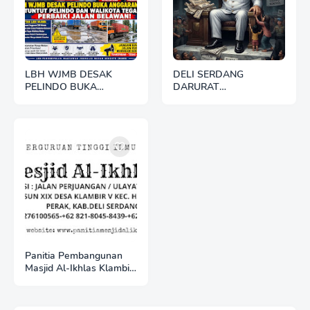
LBH WJMB DESAK
DELI SERDANG
PELINDO BUKA
DARURAT
ANGGARAN CSR,
KEPEMIMPINAN: BUPATI
TUNTUT PELINDO dan
GAGAL URUS
WALIKOTA TEGAS
INFRASTRUKTUR DAN
PERBAIKI JALAN
KESEJAHTERAAN,
BELAWAN
RAKYAT JADI KORBAN
Panitia Pembangunan
Masjid Al-Ikhlas Klambir
V Ajak Masyarakat &
Donatur Bersama
Wujudkan Tempat