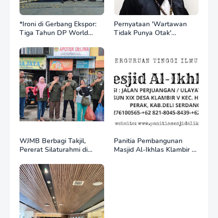
*Ironi di Gerbang Ekspor:
Pernyataan 'Wartawan
Tiga Tahun DP World
Tidak Punya Otak'
Kelola BNCT, Upah
Berujung Laporan Polisi,
Pekerja Sektor
Ketum SPASI Jelani
Internasional Justru Anjlok
Christo Kecam Sikap
di Bawah Sektor
Hotman Paris
Domestik*
WJMB Berbagi Takjil,
Panitia Pembangunan
Pererat Silaturahmi di
Masjid Al-Ikhlas Klambir V
Bulan Ramadan
Ajak Masyarakat &
Donatur Bersama
Wujudkan Tempat Ibadah
yang Agung