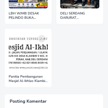
LBH WJMB DESAK
DELI SERDANG
PELINDO BUKA
DARURAT
ANGGARAN CSR,
KEPEMIMPINAN: BUPATI
TUNTUT PELINDO dan
GAGAL URUS
WALIKOTA TEGAS
INFRASTRUKTUR DAN
PERBAIKI JALAN
KESEJAHTERAAN,
BELAWAN
RAKYAT JADI KORBAN
Panitia Pembangunan
Masjid Al-Ikhlas Klambir
V Ajak Masyarakat &
Donatur Bersama
Wujudkan Tempat
Ibadah yang Agung
Posting Komentar