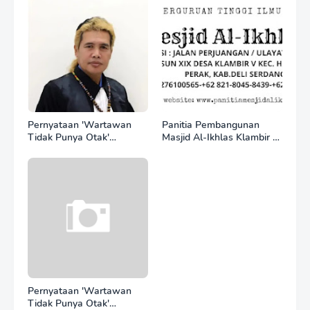
Internasional Justru Anjlok
di Bawah Sektor
Domestik*
Pernyataan 'Wartawan
Panitia Pembangunan
Tidak Punya Otak'
Masjid Al-Ikhlas Klambir V
Berujung Laporan Polisi,
Ajak Masyarakat &
Ketum SPASI Jelani
Donatur Bersama
Christo Kecam Sikap
Wujudkan Tempat Ibadah
Hotman Paris
yang Agung
Pernyataan 'Wartawan
Tidak Punya Otak'