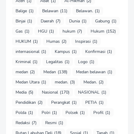
Aceh
(1)
Adat
(1)
Al-Hikmah
(2)
Balige
(1)
Belawan
(11)
Belawan.
(1)
Binjai
(1)
Daerah
(7)
Dunia
(1)
Gabung
(1)
Gas
(1)
HGU
(1)
hukum
(7)
Hukum
(152)
HUKUM
(1)
Humas
(2)
Inspirasi
(1)
internasional
(1)
Kampus
(1)
Konfirmasi
(1)
Kriminal
(1)
Legalitas
(1)
Logo
(1)
medan
(2)
Medan
(138)
Medan belawan
(1)
Medan Utara
(1)
medan.
(3)
Medan.
(2)
Media
(5)
Nasional
(170)
NASIONAL
(1)
Pendidikan
(2)
Perangkat
(1)
PETIA
(1)
Polda
(1)
Polri
(1)
Polsek
(1)
Profil
(1)
Redaksi
(7)
Resmi
(1)
Rutan Labuhan Deli
(18)
Sosial
(1)
Tanah
(1)