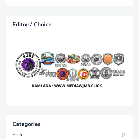
Berujung Laporan Polisi,
Ketum WJMB Irwansyah
Lubis Kecam Keras Sikap
Hotman Paris
Editors' Choice
Categories
Aceh
(1)