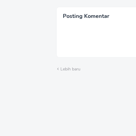
BA
TR
BE
Posting Komentar
PER
Lebih baru