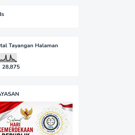
ds
otal Tayangan Halaman
28,875
AYASAN