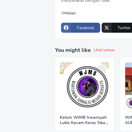
masyarakat dengan baik.
Medan
Facebook
Twitter
You might like
Lihat semua
Ketum WJMB Irwansyah
WJ
Lubis Kecam Keras Sikap
AU
Hotman Paris
PO