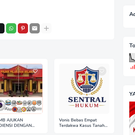
A
T
Y
MB AJUKAN
Vonis Bebas Empat
DIENSI DENGAN
Terdakwa Kasus Tanah
LRES BELAWAN:
Eks HGU Deli Serdang: