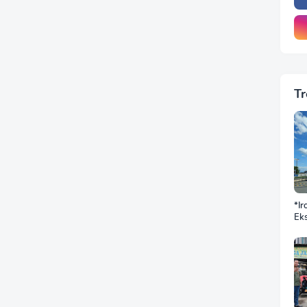
Tr
*Ir
Eks
DP
BN
Sek
Jus
Ba
Do