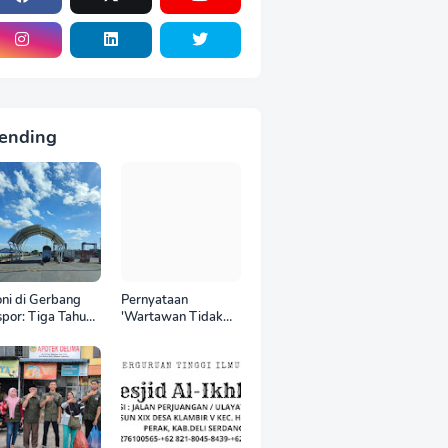
ending
oni di Gerbang
Pernyataan
por: Tiga Tahun
'Wartawan Tidak
 World Kelola
Punya Otak'
CT, Upah Pekerja
Berujung Laporan
tor Internasional
Polisi, Ketum SPASI
tru Anjlok di
Jelani Christo Kecam
wah Sektor
Sikap Hotman Paris
mestik*