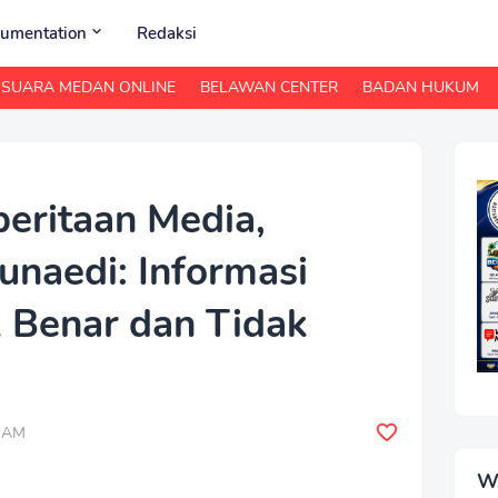
umentation
Redaksi
SUARA MEDAN ONLINE
BELAWAN CENTER
BADAN HUKUM
eritaan Media,
unaedi: Informasi
k Benar dan Tidak
0 AM
W