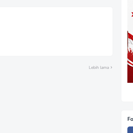
NGUN SINERGI
Jadi Preseden Buruk,
ANSPARANSI
Masyarakat Khawatir
RDASARKAN UU
Hukum Tak Lagi
S DAN UU KIP
Melindungi Hak Rakyat
Lebih lama
Fo