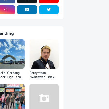
ending
oni di Gerbang
Pernyataan
por: Tiga Tahun
'Wartawan Tidak
 World Kelola
Punya Otak'
CT, Upah Pekerja
Berujung Laporan
tor Internasional
Polisi, Ketum SPASI
tru Anjlok di
Jelani Christo Kecam
wah Sektor
Sikap Hotman Paris
mestik*