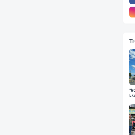
Tr
*Ir
Eks
DP
BN
Sek
Jus
Ba
Do