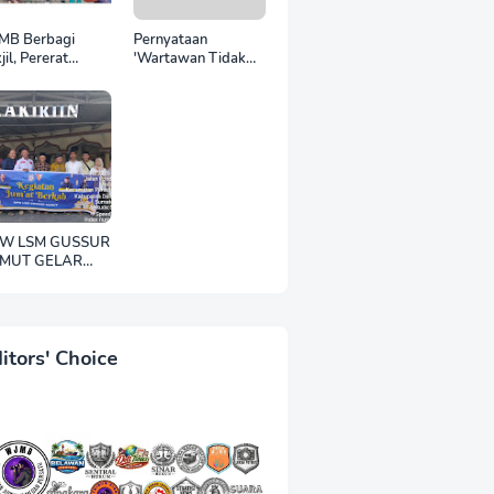
MB Berbagi
Pernyataan
jil, Pererat
'Wartawan Tidak
aturahmi di Bulan
Punya Otak'
madan
Berujung Laporan
Polisi, Ketum WJMB
Irwansyah Lubis
Kecam Keras Sikap
Hotman Paris
W LSM GUSSUR
MUT GELAR
DEKAH JUMAT,
UJUD
PEDULIAN
PADA SESAMA
itors' Choice