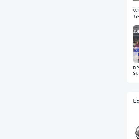
WJ
Tak
Sil
Ra
DP
SU
SE
W
KE
KE
Ed