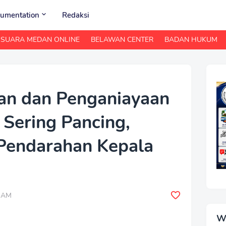
umentation
Redaksi
SUARA MEDAN ONLINE
BELAWAN CENTER
BADAN HUKUM
an dan Penganiayaan
n Sering Pancing,
Pendarahan Kepala
0 AM
W