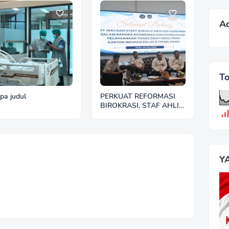
A
T
pa judul
PERKUAT REFORMASI
BIROKRASI, STAF AHLI
MENTERI TINJAU
LANGSUNG PELAYANAN
KANTOR IMIGRASI
BELAWAN
Y