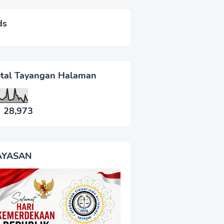
ds
otal Tayangan Halaman
28,973
AYASAN