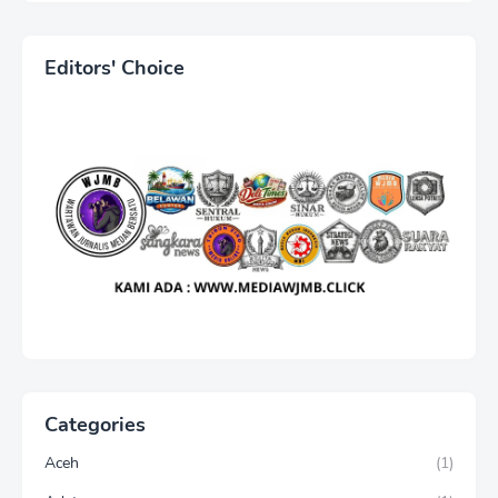
Ketum WJMB Irwansyah
Lubis Kecam Keras Sikap
Hotman Paris
Editors' Choice
Categories
Aceh
(1)