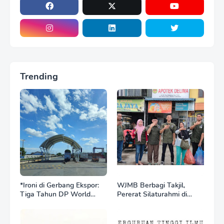
Trending
*Ironi di Gerbang Ekspor:
WJMB Berbagi Takjil,
Tiga Tahun DP World
Pererat Silaturahmi di
Kelola BNCT, Upah
Bulan Ramadan
Pekerja Sektor
Internasional Justru Anjlok