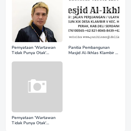
di Bawah Sektor
Domestik*
Pernyataan 'Wartawan
Panitia Pembangunan
Tidak Punya Otak'
Masjid Al-Ikhlas Klambir V
Berujung Laporan Polisi,
Ajak Masyarakat &
Ketum SPASI Jelani
Donatur Bersama
Christo Kecam Sikap
Wujudkan Tempat Ibadah
Hotman Paris
yang Agung
Pernyataan 'Wartawan
Tidak Punya Otak'
Berujung Laporan Polisi,