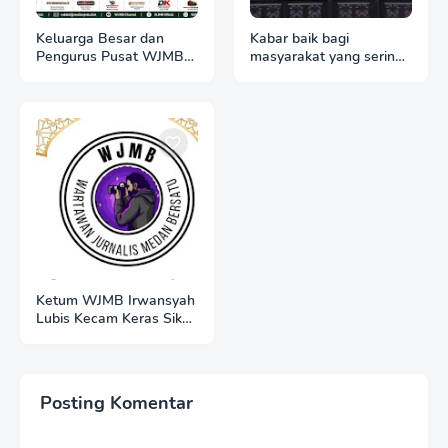
Keluarga Besar dan
Kabar baik bagi
Pengurus Pusat WJMB
masyarakat yang sering
Se-Indonesia Sampaikan
merasa dirugikan karena
Ucapan Selamat HUT
kuota internet hangus
ke-51 Majelis Ulama
Indonesia
Ketum WJMB Irwansyah
Lubis Kecam Keras Sikap
Hotman Paris
Posting Komentar