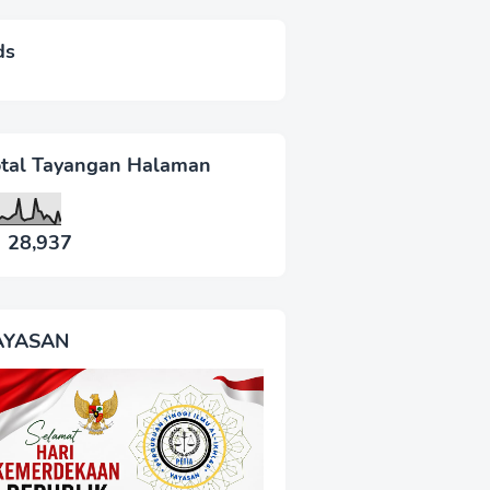
ds
otal Tayangan Halaman
28,937
AYASAN