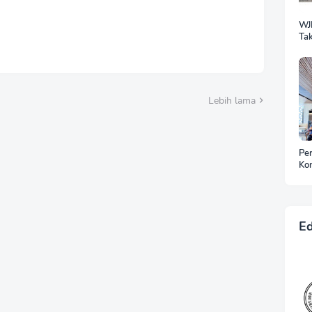
WJ
Tak
Sil
Ra
Lebih lama
Pe
Kon
Kaw
Me
Kin
Ta
Ed