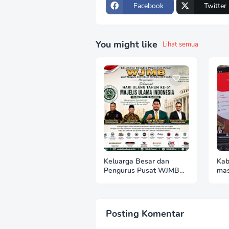
Facebook
Twitter
You might like
Lihat semua
Keluarga Besar dan
Kab
Pengurus Pusat WJMB
mas
Se-Indonesia Sampaikan
mer
Ucapan Selamat HUT ke-
kuo
51 Majelis Ulama
Indonesia
Posting Komentar