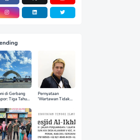
ending
oni di Gerbang
Pernyataan
por: Tiga Tahun
'Wartawan Tidak
 World Kelola
Punya Otak'
CT, Upah Pekerja
Berujung Laporan
tor Internasional
Polisi, Ketum SPASI
tru Anjlok di
Jelani Christo Kecam
wah Sektor
Sikap Hotman Paris
mestik*