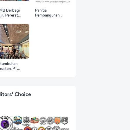
MB Berbagi
Panitia
jil, Pererat
Pembangunan
aturahmi di Bulan
Masjid Al-Ikhlas
madan
Klambir V Ajak
Masyarakat &
Donatur Bersama
Wujudkan Tempat
Ibadah yang Agung
rtumbuhan
sisten, PT
asan Industri
dan (KIM) Catat
erja Positif di
hun 2025
itors' Choice