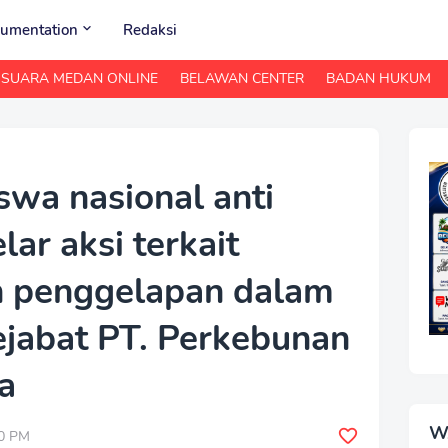
umentation
Redaksi
SUARA MEDAN ONLINE
BELAWAN CENTER
BADAN HUKUM
swa nasional anti
lar aksi terkait
n penggelapan dalam
ejabat PT. Perkebunan
a
W
00 PM