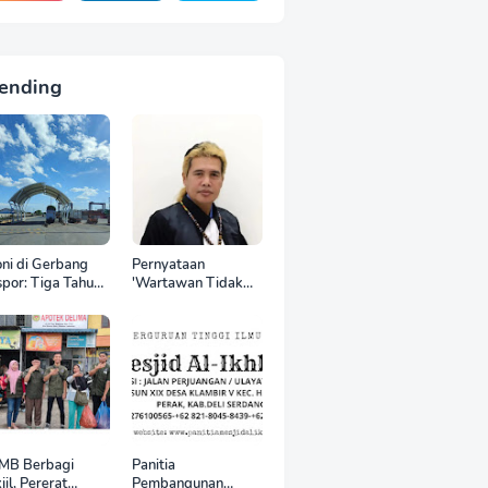
ending
oni di Gerbang
Pernyataan
por: Tiga Tahun
'Wartawan Tidak
 World Kelola
Punya Otak'
CT, Upah Pekerja
Berujung Laporan
tor Internasional
Polisi, Ketum SPASI
tru Anjlok di
Jelani Christo Kecam
wah Sektor
Sikap Hotman Paris
mestik*
MB Berbagi
Panitia
jil, Pererat
Pembangunan