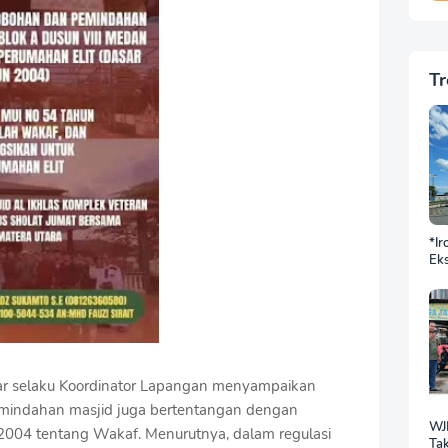
Tr
*Ir
Eks
DP
BN
Sek
Jus
Ba
Do
gar selaku Koordinator Lapangan menyampaikan
mindahan masjid juga bertentangan dengan
WJ
04 tentang Wakaf. Menurutnya, dalam regulasi
Tak