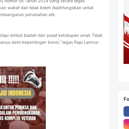
UI) Nomor 54 Tahun 2014 yang secara tegas
n wakaf dan tidak boleh dialihfungsikan untuk
pembangunan perumahan elit.
etapi simbol ibadah dan pusat kehidupan umat. Tidak
hanya demi kepentingan bisnis,” tegas Rapi Lamnur
Fo