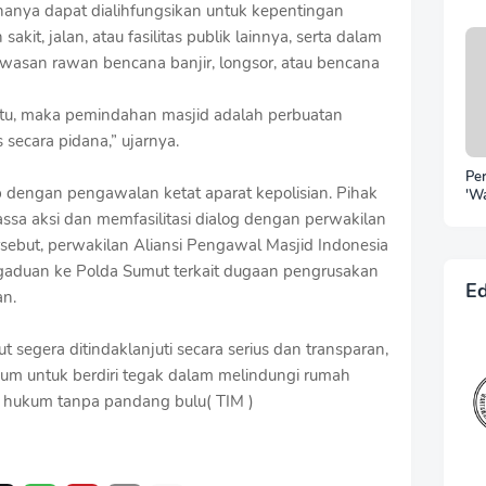
hanya dapat dialihfungsikan untuk kepentingan
Sil
Ra
it, jalan, atau fasilitas publik lainnya, serta dalam
kawasan rawan bencana banjir, longsor, atau bencana
 itu, maka pemindahan masjid adalah perbuatan
secara pidana,” ujarnya.
Pe
b dengan pengawalan ketat aparat kepolisian. Pihak
'W
Pu
sa aksi dan memfasilitasi dialog dengan perwakilan
Be
ebut, perwakilan Aliansi Pengawal Masjid Indonesia
Po
Irw
gaduan ke Polda Sumut terkait dugaan pengrusakan
Ke
Ed
an.
Ho
t segera ditindaklanjuti secara serius dan transparan,
um untuk berdiri tegak dalam melindungi rumah
 hukum tanpa pandang bulu( TIM )