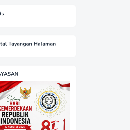
ds
otal Tayangan Halaman
AYASAN