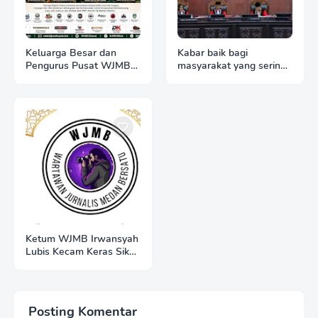
Keluarga Besar dan
Kabar baik bagi
Pengurus Pusat WJMB
masyarakat yang sering
Se-Indonesia Sampaikan
merasa dirugikan karena
Ucapan Selamat HUT
kuota internet hangus
ke-51 Majelis Ulama
Indonesia
Ketum WJMB Irwansyah
Lubis Kecam Keras Sikap
Hotman Paris
Posting Komentar