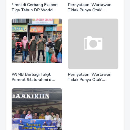
*Ironi di Gerbang Ekspor:
Pernyataan 'Wartawan
Tiga Tahun DP World
Tidak Punya Otak'
Kelola BNCT, Upah
Berujung Laporan Polisi,
Pekerja Sektor
Ketum SPASI Jelani
Internasional Justru Anjlok
Christo Kecam Sikap
di Bawah Sektor
Hotman Paris
Domestik*
WJMB Berbagi Takjil,
Pernyataan 'Wartawan
Pererat Silaturahmi di
Tidak Punya Otak'
Bulan Ramadan
Berujung Laporan Polisi,
Ketum WJMB Irwansyah
Lubis Kecam Keras Sikap
Hotman Paris