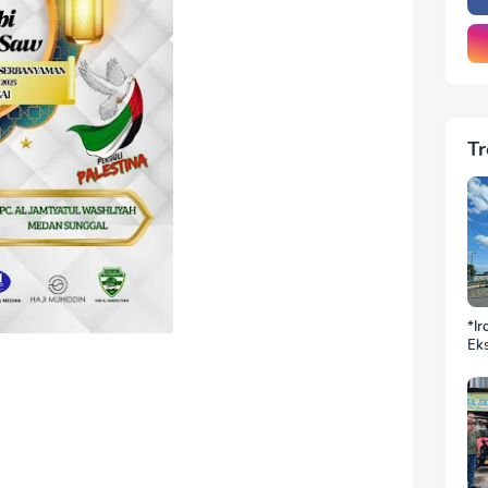
Tr
*Ir
Eks
DP
BN
Sek
Jus
Ba
Do