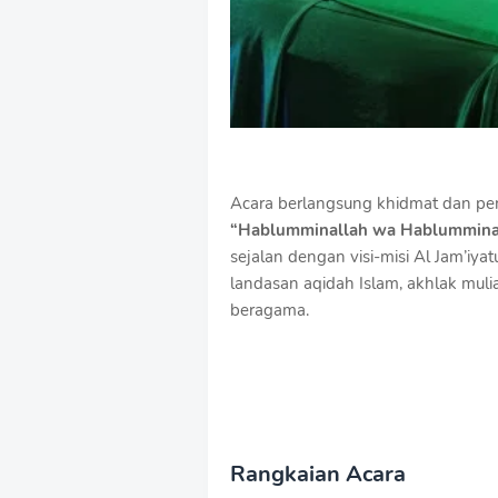
Acara berlangsung khidmat dan p
“Hablumminallah wa Hablummin
sejalan dengan visi-misi Al Jam’i
landasan aqidah Islam, akhlak mul
beragama.
Rangkaian Acara