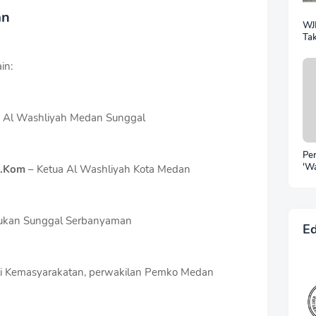
an
WJ
Tak
Sil
Ra
in:
 Al Washliyah Medan Sunggal
Pe
'W
I.Kom
– Ketua Al Washliyah Kota Medan
Pu
Be
Po
Irw
tukan Sunggal Serbanyaman
Ke
Ed
Ho
li Kemasyarakatan, perwakilan Pemko Medan