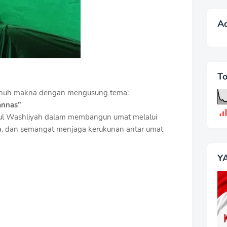
A
T
enuh makna dengan mengusung tema:
annas”
yatul Washliyah dalam membangun umat melalui
ia, dan semangat menjaga kerukunan antar umat
Y