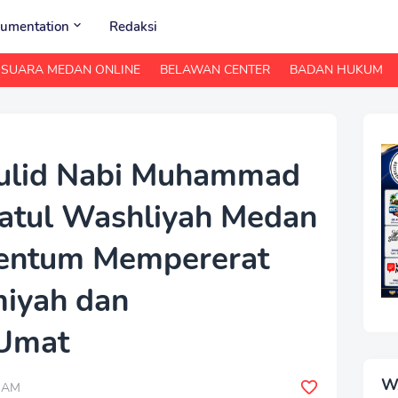
umentation
Redaksi
SUARA MEDAN ONLINE
BELAWAN CENTER
BADAN HUKUM
aulid Nabi Muhammad
atul Washliyah Medan
entum Mempererat
iyah dan
Umat
W
0 AM