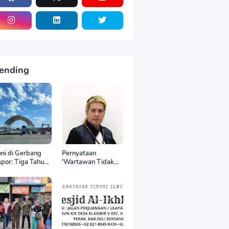
ending
oni di Gerbang
Pernyataan
por: Tiga Tahun
'Wartawan Tidak
 World Kelola
Punya Otak'
CT, Upah Pekerja
Berujung Laporan
tor Internasional
Polisi, Ketum SPASI
tru Anjlok di
Jelani Christo Kecam
wah Sektor
Sikap Hotman Paris
mestik*