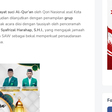
ayat suci Al-Qur’an
oleh Qori Nasional asal Kota
udian dilanjutkan dengan penampilan
grup
cak acara diisi dengan tausiyah oleh penceramah
 Syafrizal Harahap, S.H.I.
, yang mengajak jamaah
ah SAW sebagai bekal memperkuat persaudaraan
a.
Fo