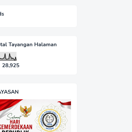
ds
otal Tayangan Halaman
28,925
AYASAN