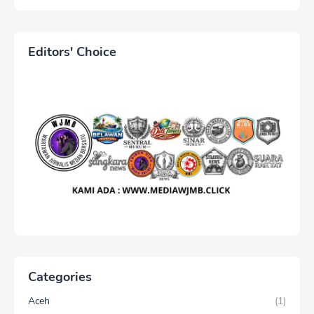
Berujung Laporan Polisi,
Ketum WJMB Irwansyah
Lubis Kecam Keras Sikap
Hotman Paris
Editors' Choice
Categories
Aceh
(1)