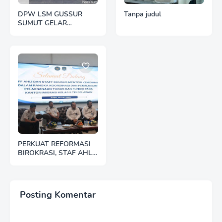
DPW LSM GUSSUR
Tanpa judul
SUMUT GELAR
SEDEKAH JUMAT,
WUJUD KEPEDULIAN
KEPADA SESAMA
PERKUAT REFORMASI
BIROKRASI, STAF AHLI
MENTERI TINJAU
LANGSUNG PELAYANAN
KANTOR IMIGRASI
BELAWAN
Posting Komentar