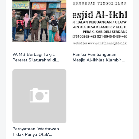
Internasional Justru Anjlok
Christo Kecam Sikap
di Bawah Sektor
Hotman Paris
Domestik*
WJMB Berbagi Takjil,
Panitia Pembangunan
Pererat Silaturahmi di
Masjid Al-Ikhlas Klambir V
Bulan Ramadan
Ajak Masyarakat &
Donatur Bersama
Wujudkan Tempat Ibadah
yang Agung
Pernyataan 'Wartawan
Tidak Punya Otak'