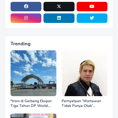
Trending
*Ironi di Gerbang Ekspor:
Pernyataan 'Wartawan
Tiga Tahun DP World
Tidak Punya Otak'
Kelola BNCT, Upah
Berujung Laporan Polisi,
Pekerja Sektor
Ketum SPASI Jelani