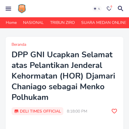
0
Home
NASIONAL
TRIBUN ZIRO
SUARA MEDAN ONLINE
Beranda
DPP GNI Ucapkan Selamat
atas Pelantikan Jenderal
Kehormatan (HOR) Djamari
Chaniago sebagai Menko
Polhukam
DELI TIMES OFFICIAL
8:18:00 PM