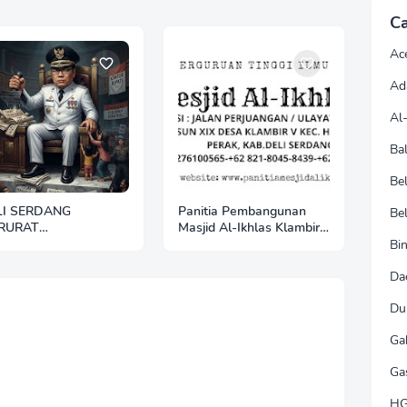
Ca
Ac
Ad
Al
Bal
Be
LI SERDANG
Panitia Pembangunan
Be
RURAT
Masjid Al-Ikhlas Klambir
EMIMPINAN: BUPATI
V Ajak Masyarakat &
Bin
GAL URUS
Donatur Bersama
FRASTRUKTUR DAN
Wujudkan Tempat Ibadah
Da
SEJAHTERAAN,
yang Agung
Du
KYAT JADI KORBAN
Ga
Ga
H