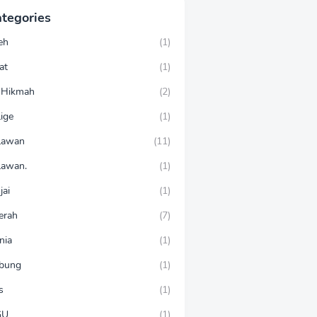
tegories
eh
(1)
at
(1)
-Hikmah
(2)
ige
(1)
lawan
(11)
lawan.
(1)
jai
(1)
erah
(7)
nia
(1)
bung
(1)
s
(1)
GU
(1)