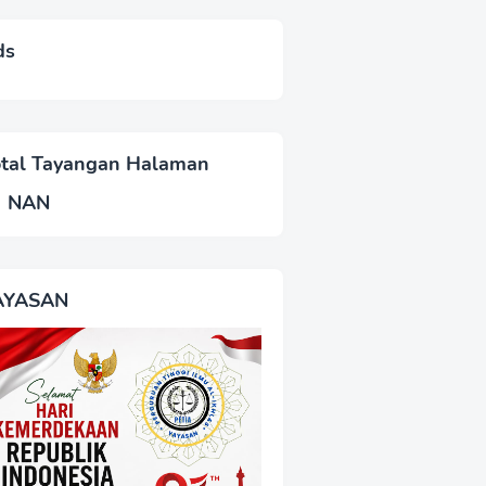
ds
otal Tayangan Halaman
NAN
AYASAN