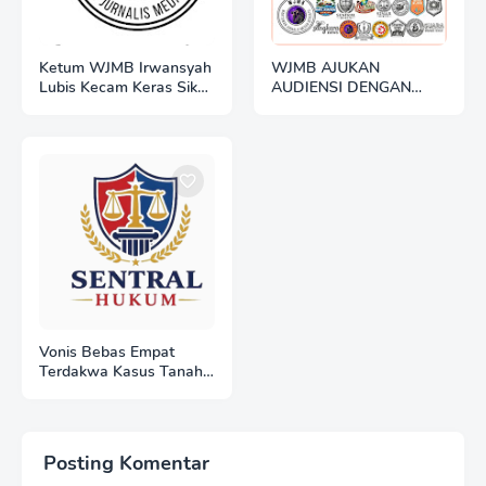
Ketum WJMB Irwansyah
WJMB AJUKAN
Lubis Kecam Keras Sikap
AUDIENSI DENGAN
Hotman Paris
POLRES BELAWAN:
BANGUN SINERGI
TRANSPARANSI
BERDASARKAN UU
PERS DAN UU KIP
Vonis Bebas Empat
Terdakwa Kasus Tanah
Eks HGU Deli Serdang:
Jadi Preseden Buruk,
Masyarakat Khawatir
Hukum Tak Lagi
Posting Komentar
Melindungi Hak Rakyat