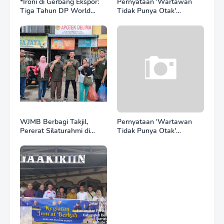
*Ironi di Gerbang Ekspor:
Pernyataan 'Wartawan
Tiga Tahun DP World
Tidak Punya Otak'
Kelola BNCT, Upah
Berujung Laporan Polisi,
Pekerja Sektor
Ketum SPASI Jelani
Internasional Justru Anjlok
Christo Kecam Sikap
di Bawah Sektor
Hotman Paris
Domestik*
WJMB Berbagi Takjil,
Pernyataan 'Wartawan
Pererat Silaturahmi di
Tidak Punya Otak'
Bulan Ramadan
Berujung Laporan Polisi,
Ketum WJMB Irwansyah
Lubis Kecam Keras Sikap
Hotman Paris