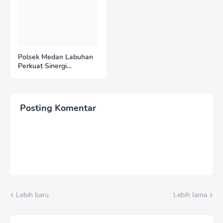
Polsek Medan Labuhan
Perkuat Sinergi
Keamanan dengan
Rutan Kelas I Labuhan
Deli melalui Patroli
Sambang Rutin
Posting Komentar
Lebih baru
Lebih lama