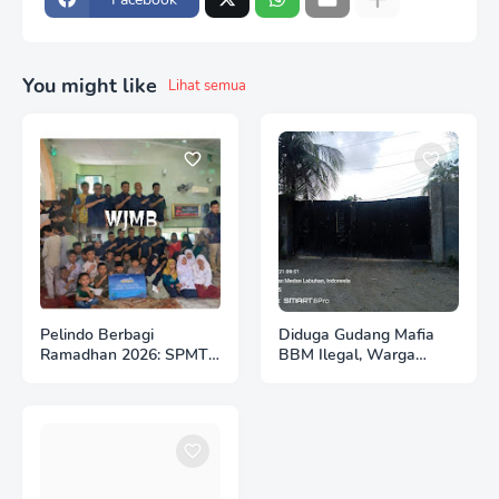
You might like
Lihat semua
Pelindo Berbagi
Diduga Gudang Mafia
Ramadhan 2026: SPMT
BBM Ilegal, Warga
Branch Belawan
Resah Terhirup Bau
Wujudkan Kepedulian
Solar
Sosial bagi Masyarakat
Sekitar Pelabuhan