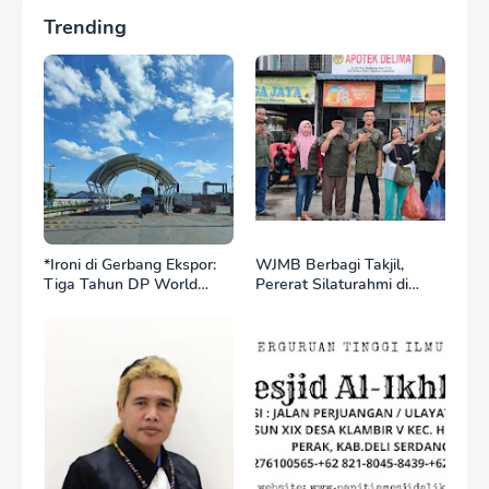
Trending
*Ironi di Gerbang Ekspor:
WJMB Berbagi Takjil,
Tiga Tahun DP World
Pererat Silaturahmi di
Kelola BNCT, Upah
Bulan Ramadan
Pekerja Sektor
Internasional Justru Anjlok
di Bawah Sektor
Domestik*