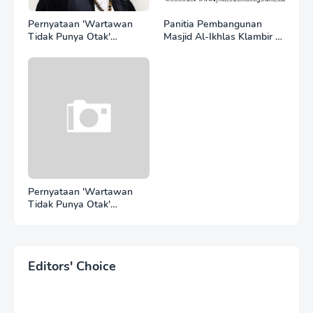
Pernyataan 'Wartawan
Panitia Pembangunan
Tidak Punya Otak'
Masjid Al-Ikhlas Klambir V
Berujung Laporan Polisi,
Ajak Masyarakat &
Ketum SPASI Jelani
Donatur Bersama
Christo Kecam Sikap
Wujudkan Tempat Ibadah
Hotman Paris
yang Agung
Pernyataan 'Wartawan
Tidak Punya Otak'
Berujung Laporan Polisi,
Ketum WJMB Irwansyah
Lubis Kecam Keras Sikap
Hotman Paris
Editors' Choice