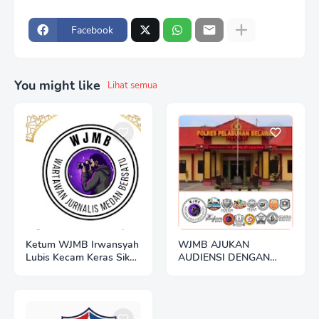
Facebook
You might like
Lihat semua
Ketum WJMB Irwansyah
WJMB AJUKAN
Lubis Kecam Keras Sikap
AUDIENSI DENGAN
Hotman Paris
POLRES BELAWAN:
BANGUN SINERGI
TRANSPARANSI
BERDASARKAN UU