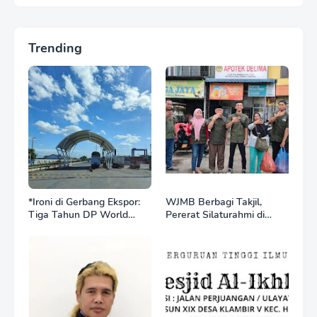
Trending
*Ironi di Gerbang Ekspor:
WJMB Berbagi Takjil,
Tiga Tahun DP World
Pererat Silaturahmi di
Kelola BNCT, Upah
Bulan Ramadan
Pekerja Sektor
Internasional Justru Anjlok
di Bawah Sektor
Domestik*