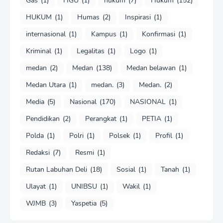
Gas
(1)
HGU
(1)
hukum
(7)
Hukum
(152)
HUKUM
(1)
Humas
(2)
Inspirasi
(1)
internasional
(1)
Kampus
(1)
Konfirmasi
(1)
Kriminal
(1)
Legalitas
(1)
Logo
(1)
medan
(2)
Medan
(138)
Medan belawan
(1)
Medan Utara
(1)
medan.
(3)
Medan.
(2)
Media
(5)
Nasional
(170)
NASIONAL
(1)
Pendidikan
(2)
Perangkat
(1)
PETIA
(1)
Polda
(1)
Polri
(1)
Polsek
(1)
Profil
(1)
Redaksi
(7)
Resmi
(1)
Rutan Labuhan Deli
(18)
Sosial
(1)
Tanah
(1)
Ulayat
(1)
UNIBSU
(1)
Wakil
(1)
WJMB
(3)
Yaspetia
(5)