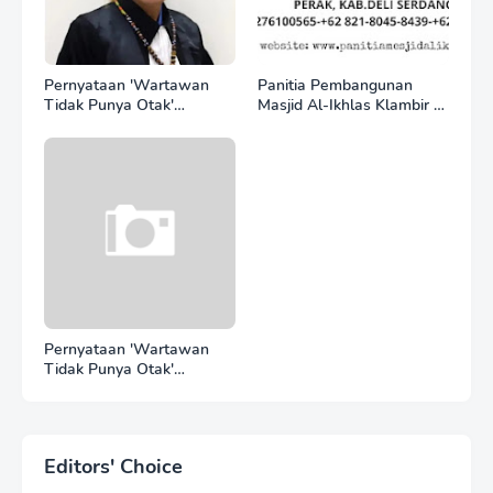
Pernyataan 'Wartawan
Panitia Pembangunan
Tidak Punya Otak'
Masjid Al-Ikhlas Klambir V
Berujung Laporan Polisi,
Ajak Masyarakat &
Ketum SPASI Jelani
Donatur Bersama
Christo Kecam Sikap
Wujudkan Tempat Ibadah
Hotman Paris
yang Agung
Pernyataan 'Wartawan
Tidak Punya Otak'
Berujung Laporan Polisi,
Ketum WJMB Irwansyah
Lubis Kecam Keras Sikap
Hotman Paris
Editors' Choice