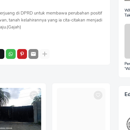
WJ
 berjuang di DPRD untuk membawa perubahan positif
Tak
n, tanah kelahirannya yang ia cita-citakan menjadi
Sil
Ra
aju.(Gajah)
Pe
'W
Pu
Be
Po
Irw
Ke
Ed
Ho