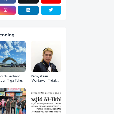
ending
oni di Gerbang
Pernyataan
por: Tiga Tahun
'Wartawan Tidak
 World Kelola
Punya Otak'
CT, Upah Pekerja
Berujung Laporan
tor Internasional
Polisi, Ketum SPASI
tru Anjlok di
Jelani Christo Kecam
wah Sektor
Sikap Hotman Paris
mestik*