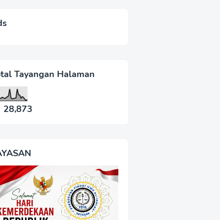
ds
otal Tayangan Halaman
28,873
AYASAN