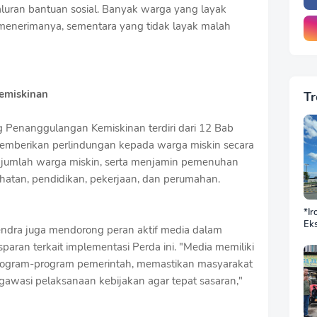
uran bantuan sosial. Banyak warga yang layak
menerimanya, sementara yang tidak layak malah
emiskinan
Tr
 Penanggulangan Kemiskinan terdiri dari 12 Bab
 memberikan perlindungan kepada warga miskin secara
jumlah warga miskin, serta menjamin pemenuhan
ehatan, pendidikan, pekerjaan, dan perumahan.
*Ir
Eks
dra juga mendorong peran aktif media dalam
DP
aran terkait implementasi Perda ini. "Media memiliki
BN
Sek
rogram-program pemerintah, memastikan masyarakat
Jus
awasi pelaksanaan kebijakan agar tepat sasaran,"
Ba
Do