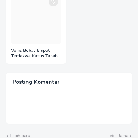
PERS DAN UU KIP
Vonis Bebas Empat
Terdakwa Kasus Tanah
Eks HGU Deli Serdang:
Jadi Preseden Buruk,
Masyarakat Khawatir
Hukum Tak Lagi
Posting Komentar
Melindungi Hak Rakyat
Lebih baru
Lebih lama