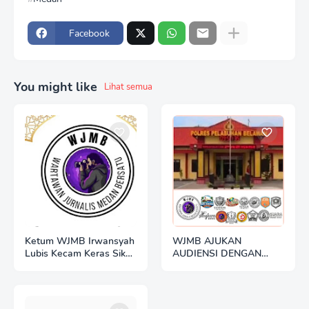
Facebook
You might like
Lihat semua
Ketum WJMB Irwansyah
WJMB AJUKAN
Lubis Kecam Keras Sikap
AUDIENSI DENGAN
Hotman Paris
POLRES BELAWAN:
BANGUN SINERGI
TRANSPARANSI
BERDASARKAN UU