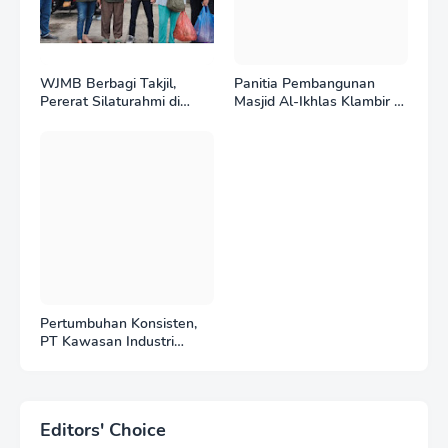
WJMB Berbagi Takjil,
Panitia Pembangunan
Pererat Silaturahmi di
Masjid Al-Ikhlas Klambir V
Bulan Ramadan
Ajak Masyarakat &
Donatur Bersama
Wujudkan Tempat Ibadah
yang Agung
Pertumbuhan Konsisten,
PT Kawasan Industri
Medan (KIM) Catat Kinerja
Positif di Tahun 2025
Editors' Choice