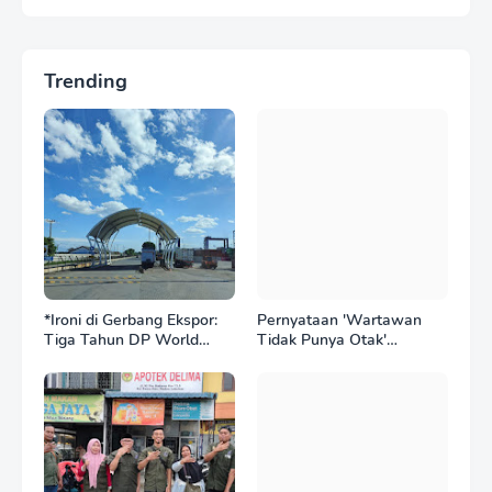
Trending
*Ironi di Gerbang Ekspor:
Pernyataan 'Wartawan
Tiga Tahun DP World
Tidak Punya Otak'
Kelola BNCT, Upah
Berujung Laporan Polisi,
Pekerja Sektor
Ketum SPASI Jelani
Internasional Justru Anjlok
Christo Kecam Sikap
di Bawah Sektor
Hotman Paris
Domestik*