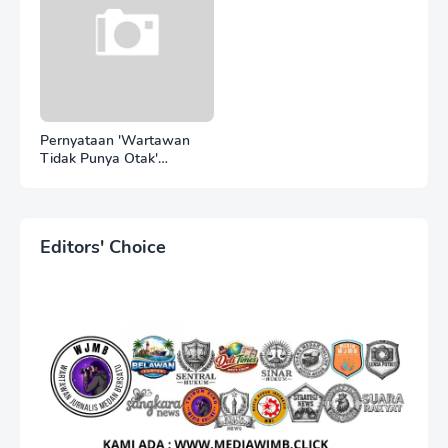
Pernyataan 'Wartawan
Tidak Punya Otak'
Berujung Laporan Polisi,
Ketum WJMB Irwansyah
Lubis Kecam Keras Sikap
Hotman Paris
Editors' Choice