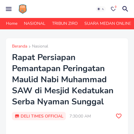
0
Home
NASIONAL
TRIBUN ZIRO
SUARA MEDAN ONLINE
Beranda
Nasional
Rapat Persiapan
Pemantapan Peringatan
Maulid Nabi Muhammad
SAW di Mesjid Kedatukan
Serba Nyaman Sunggal
DELI TIMES OFFICIAL
7:30:00 AM