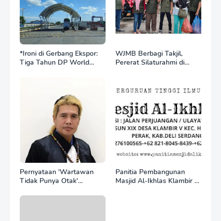
*Ironi di Gerbang Ekspor:
WJMB Berbagi Takjil,
Tiga Tahun DP World
Pererat Silaturahmi di
Kelola BNCT, Upah
Bulan Ramadan
Pekerja Sektor
Internasional Justru Anjlok
di Bawah Sektor
Domestik*
Pernyataan 'Wartawan
Panitia Pembangunan
Tidak Punya Otak'
Masjid Al-Ikhlas Klambir V
Berujung Laporan Polisi,
Ajak Masyarakat &
Ketum SPASI Jelani
Donatur Bersama
Christo Kecam Sikap
Wujudkan Tempat Ibadah
Hotman Paris
yang Agung