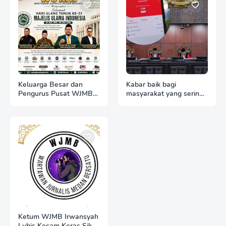
Keluarga Besar dan
Kabar baik bagi
Pengurus Pusat WJMB
masyarakat yang sering
Se-Indonesia Sampaikan
merasa dirugikan karena
Ucapan Selamat HUT
kuota internet hangus
ke-51 Majelis Ulama
Indonesia
Ketum WJMB Irwansyah
Lubis Kecam Keras Sikap