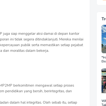
Tr
 juga siap menggelar aksi damai di depan kantor
oran ini tidak segera ditindaklanjuti. Mereka menilai
kepercayaan publik serta memastikan setiap pejabat
a dan moralitas dalam bekerja.
*Ir
Eks
DP
BN
Sek
Jus
Ba
P2MP berkomitmen mengawal setiap proses
Do
tem pendidikan yang bersih, berintegritas, dan
WJ
adan dalam hal integritas. Oleh sebab itu, setiap
Tak