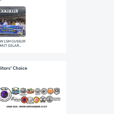
aturahmi di Bulan
Punya Otak'
madan
Berujung Laporan
Polisi, Ketum WJMB
Irwansyah Lubis
Kecam Keras Sikap
Hotman Paris
W LSM GUSSUR
MUT GELAR
DEKAH JUMAT,
UJUD
PEDULIAN
PADA SESAMA
itors' Choice