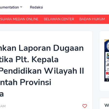
umentation
Redaksi
SUARA MEDAN ONLINE
BELAWAN CENTER
BADAN HUKUM
kan Laporan Dugaan
ika Plt. Kepala
Pendidikan Wilayah II
ntah Provinsi
a
W
0 AM