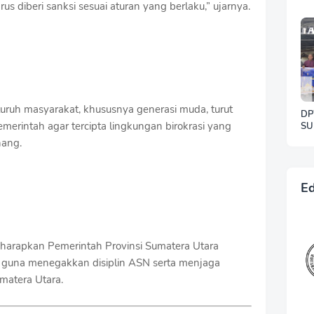
us diberi sanksi sesuai aturan yang berlaku,” ujarnya.
Sil
Ra
ruh masyarakat, khususnya generasi muda, turut
DP
merintah agar tercipta lingkungan birokrasi yang
SU
SE
nang.
W
KE
KE
Ed
diharapkan Pemerintah Provinsi Sumatera Utara
 guna menegakkan disiplin ASN serta menjaga
matera Utara.