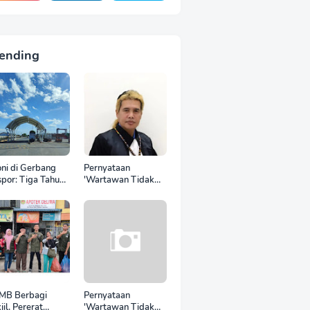
ending
oni di Gerbang
Pernyataan
por: Tiga Tahun
'Wartawan Tidak
 World Kelola
Punya Otak'
CT, Upah Pekerja
Berujung Laporan
tor Internasional
Polisi, Ketum SPASI
tru Anjlok di
Jelani Christo Kecam
wah Sektor
Sikap Hotman Paris
mestik*
MB Berbagi
Pernyataan
jil, Pererat
'Wartawan Tidak