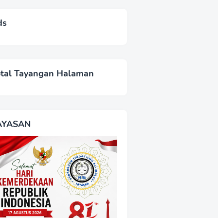
ds
otal Tayangan Halaman
AYASAN