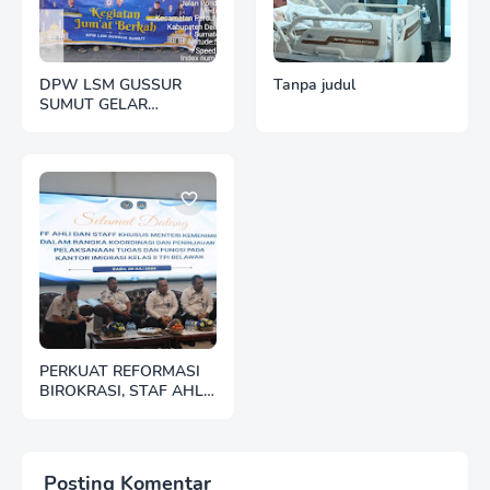
DPW LSM GUSSUR
Tanpa judul
SUMUT GELAR
SEDEKAH JUMAT,
WUJUD KEPEDULIAN
KEPADA SESAMA
PERKUAT REFORMASI
BIROKRASI, STAF AHLI
MENTERI TINJAU
LANGSUNG PELAYANAN
KANTOR IMIGRASI
BELAWAN
Posting Komentar