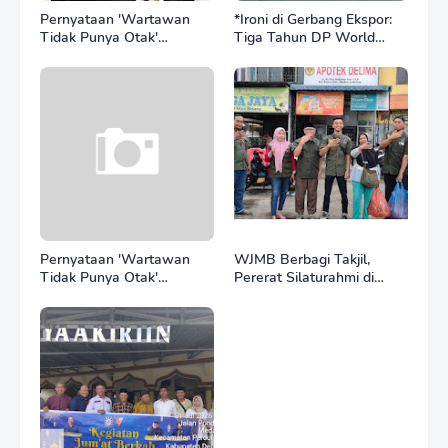
Pernyataan 'Wartawan
*Ironi di Gerbang Ekspor:
Tidak Punya Otak'
Tiga Tahun DP World
Berujung Laporan Polisi,
Kelola BNCT, Upah
Ketum SPASI Jelani
Pekerja Sektor
Christo Kecam Sikap
Internasional Justru Anjlok
Hotman Paris
di Bawah Sektor
Domestik*
Pernyataan 'Wartawan
WJMB Berbagi Takjil,
Tidak Punya Otak'
Pererat Silaturahmi di
Berujung Laporan Polisi,
Bulan Ramadan
Ketum WJMB Irwansyah
Lubis Kecam Keras Sikap
Hotman Paris