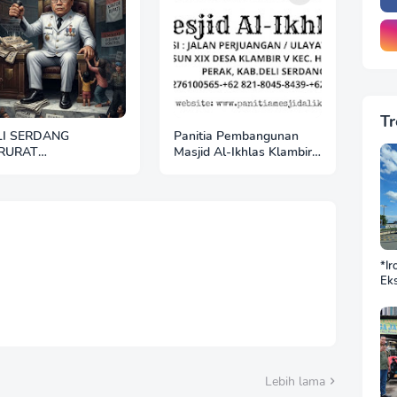
Tr
LI SERDANG
Panitia Pembangunan
RURAT
Masjid Al-Ikhlas Klambir
EMIMPINAN: BUPATI
V Ajak Masyarakat &
GAL URUS
Donatur Bersama
FRASTRUKTUR DAN
Wujudkan Tempat Ibadah
SEJAHTERAAN,
yang Agung
KYAT JADI KORBAN
*Ir
Eks
DP
BN
Sek
Jus
Ba
Do
Lebih lama