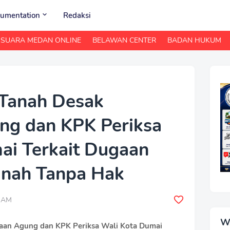
umentation
Redaksi
SUARA MEDAN ONLINE
BELAWAN CENTER
BADAN HUKUM
 Tanah Desak
ng dan KPK Periksa
ai Terkait Dugaan
anah Tanpa Hak
0 AM
W
saan Agung dan KPK Periksa Wali Kota Dumai