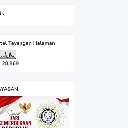
ds
otal Tayangan Halaman
28,869
AYASAN