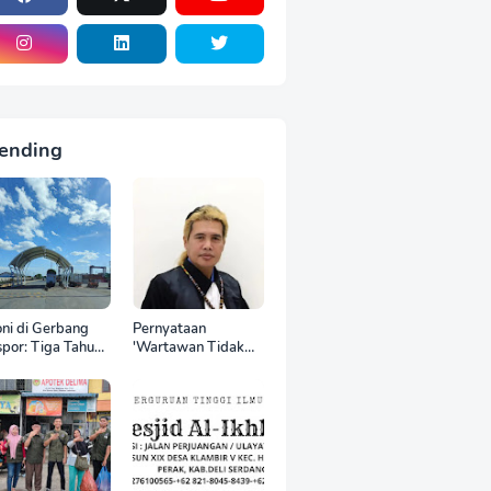
ending
oni di Gerbang
Pernyataan
por: Tiga Tahun
'Wartawan Tidak
 World Kelola
Punya Otak'
CT, Upah Pekerja
Berujung Laporan
tor Internasional
Polisi, Ketum SPASI
tru Anjlok di
Jelani Christo Kecam
wah Sektor
Sikap Hotman Paris
mestik*