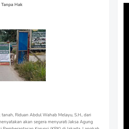
h Tanpa Hak
 tanah, Riduan Abdul Wahab Melayu, S.H., dari
menyatakan akan segera menyurati Jaksa Agung
i Pemberantasan Korupsi (KPK) di Jakarta. Langkah