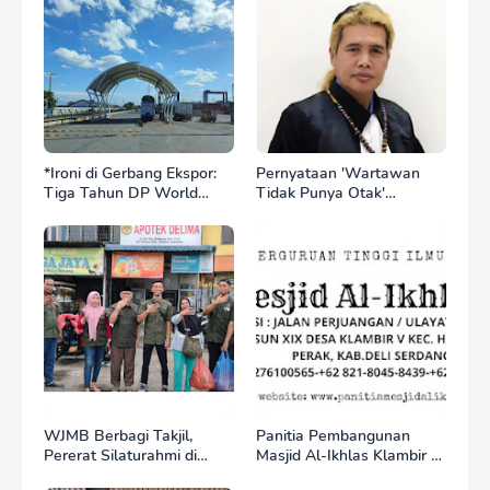
*Ironi di Gerbang Ekspor:
Pernyataan 'Wartawan
Tiga Tahun DP World
Tidak Punya Otak'
Kelola BNCT, Upah
Berujung Laporan Polisi,
Pekerja Sektor
Ketum SPASI Jelani
Internasional Justru Anjlok
Christo Kecam Sikap
di Bawah Sektor
Hotman Paris
Domestik*
WJMB Berbagi Takjil,
Panitia Pembangunan
Pererat Silaturahmi di
Masjid Al-Ikhlas Klambir V
Bulan Ramadan
Ajak Masyarakat &