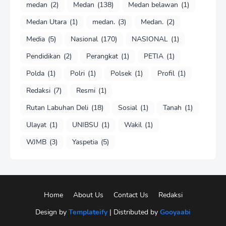
medan
(2)
Medan
(138)
Medan belawan
(1)
Medan Utara
(1)
medan.
(3)
Medan.
(2)
Media
(5)
Nasional
(170)
NASIONAL
(1)
Pendidikan
(2)
Perangkat
(1)
PETIA
(1)
Polda
(1)
Polri
(1)
Polsek
(1)
Profil
(1)
Redaksi
(7)
Resmi
(1)
Rutan Labuhan Deli
(18)
Sosial
(1)
Tanah
(1)
Ulayat
(1)
UNIBSU
(1)
Wakil
(1)
WJMB
(3)
Yaspetia
(5)
Home
About Us
Contact Us
Redaksi
Design by
Templateify
| Distributed by
Gooyaabi