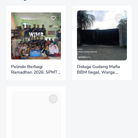
Pelindo Berbagi
Diduga Gudang Mafia
Ramadhan 2026: SPMT
BBM Ilegal, Warga
Branch Belawan
Resah Terhirup Bau
Wujudkan Kepedulian
Solar
Sosial bagi Masyarakat
Sekitar Pelabuhan