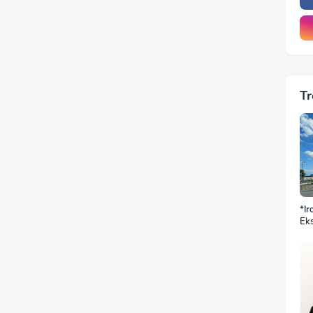
Tr
*Ir
Eks
DP
BN
Sek
Jus
Ba
Do