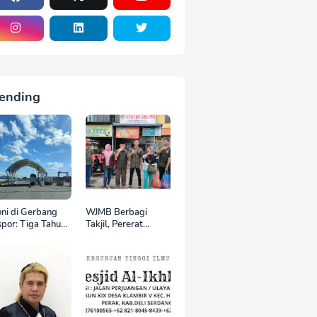
ending
oni di Gerbang
WJMB Berbagi
por: Tiga Tahun
Takjil, Pererat
 World Kelola
Silaturahmi di Bulan
CT, Upah Pekerja
Ramadan
tor Internasional
tru Anjlok di
wah Sektor
mestik*