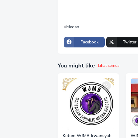
Medan
Facebook
Twitter
You might like
Lihat semua
Ketum WJMB Irwansyah
WJ