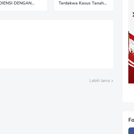
DIENSI DENGAN
Terdakwa Kasus Tanah
LRES BELAWAN:
Eks HGU Deli Serdang:
NGUN SINERGI
Jadi Preseden Buruk,
ANSPARANSI
Masyarakat Khawatir
RDASARKAN UU
Hukum Tak Lagi
S DAN UU KIP
Melindungi Hak Rakyat
Lebih lama
Fo