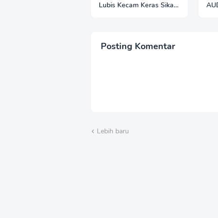
Lubis Kecam Keras Sikap
AU
Hotman Paris
PO
BA
TR
BE
Posting Komentar
PER
Lebih baru