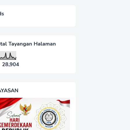
ds
otal Tayangan Halaman
28,904
AYASAN