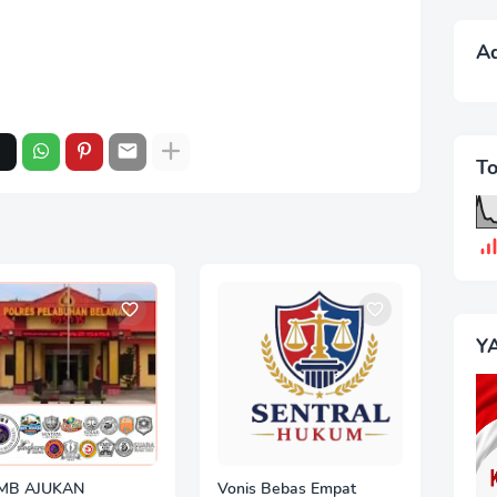
A
T
Y
MB AJUKAN
Vonis Bebas Empat