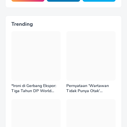
Trending
*Ironi di Gerbang Ekspor:
Pernyataan 'Wartawan
Tiga Tahun DP World
Tidak Punya Otak'
Kelola BNCT, Upah
Berujung Laporan Polisi,
Pekerja Sektor
Ketum SPASI Jelani
Internasional Justru Anjlok
Christo Kecam Sikap
di Bawah Sektor
Hotman Paris
Domestik*