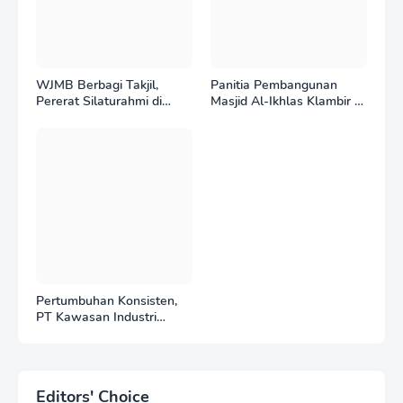
WJMB Berbagi Takjil,
Panitia Pembangunan
Pererat Silaturahmi di
Masjid Al-Ikhlas Klambir V
Bulan Ramadan
Ajak Masyarakat &
Donatur Bersama
Wujudkan Tempat Ibadah
yang Agung
Pertumbuhan Konsisten,
PT Kawasan Industri
Medan (KIM) Catat Kinerja
Positif di Tahun 2025
Editors' Choice