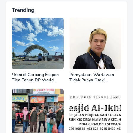
Trending
*Ironi di Gerbang Ekspor:
Pernyataan 'Wartawan
Tiga Tahun DP World
Tidak Punya Otak'
Kelola BNCT, Upah
Berujung Laporan Polisi,
Pekerja Sektor
Ketum SPASI Jelani
Internasional Justru Anjlok
Christo Kecam Sikap
di Bawah Sektor
Hotman Paris
Domestik*