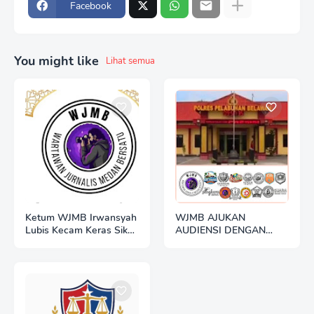
Facebook
You might like
Lihat semua
Ketum WJMB Irwansyah
WJMB AJUKAN
Lubis Kecam Keras Sikap
AUDIENSI DENGAN
Hotman Paris
POLRES BELAWAN:
BANGUN SINERGI
TRANSPARANSI
BERDASARKAN UU
PERS DAN UU KIP