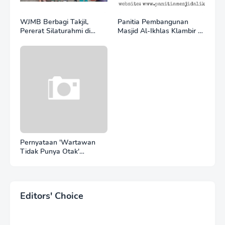
WJMB Berbagi Takjil,
Panitia Pembangunan
Pererat Silaturahmi di
Masjid Al-Ikhlas Klambir V
Bulan Ramadan
Ajak Masyarakat &
Donatur Bersama
Wujudkan Tempat Ibadah
yang Agung
Pernyataan 'Wartawan
Tidak Punya Otak'
Berujung Laporan Polisi,
Ketum WJMB Irwansyah
Lubis Kecam Keras Sikap
Hotman Paris
Editors' Choice