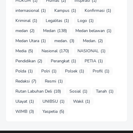
HUKUM
(1)
Humas
(2)
Inspirasi
(1)
internasional
(1)
Kampus
(1)
Konfirmasi
(1)
Kriminal
(1)
Legalitas
(1)
Logo
(1)
medan
(2)
Medan
(138)
Medan belawan
(1)
Medan Utara
(1)
medan.
(3)
Medan.
(2)
Media
(5)
Nasional
(170)
NASIONAL
(1)
Pendidikan
(2)
Perangkat
(1)
PETIA
(1)
Polda
(1)
Polri
(1)
Polsek
(1)
Profil
(1)
Redaksi
(7)
Resmi
(1)
Rutan Labuhan Deli
(18)
Sosial
(1)
Tanah
(1)
Ulayat
(1)
UNIBSU
(1)
Wakil
(1)
WJMB
(3)
Yaspetia
(5)