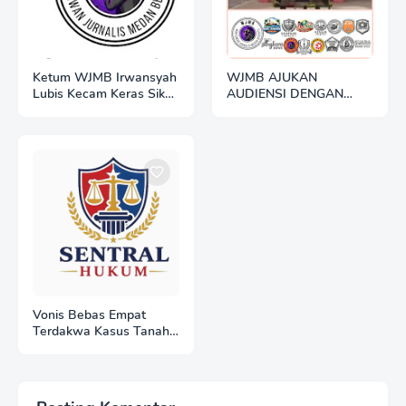
Ketum WJMB Irwansyah
WJMB AJUKAN
Lubis Kecam Keras Sikap
AUDIENSI DENGAN
Hotman Paris
POLRES BELAWAN:
BANGUN SINERGI
TRANSPARANSI
BERDASARKAN UU
PERS DAN UU KIP
Vonis Bebas Empat
Terdakwa Kasus Tanah
Eks HGU Deli Serdang:
Jadi Preseden Buruk,
Masyarakat Khawatir
Hukum Tak Lagi