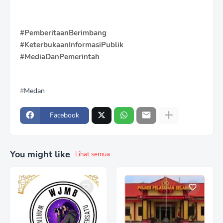
#PemberitaanBerimbang
#KeterbukaanInformasiPublik
#MediaDanPemerintah
Medan
Facebook
You might like
Lihat semua